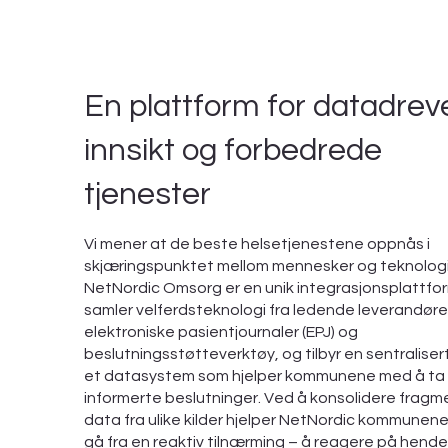
En plattform for datadrev
innsikt og forbedrede
tjenester
Vi mener at de beste helsetjenestene oppnås i
skjæringspunktet mellom mennesker og teknologi
NetNordic Omsorg er en unik integrasjonsplattfo
samler velferdsteknologi fra ledende leverandøre
elektroniske pasientjournaler (EPJ) og
beslutningsstøtteverktøy, og tilbyr en sentralise
et datasystem som hjelper kommunene med å ta
informerte beslutninger. Ved å konsolidere fragm
data fra ulike kilder hjelper NetNordic kommunen
gå fra en reaktiv tilnærming – å reagere på hende