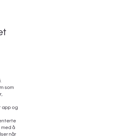
et
.
rm som
r,
rt app og
enterte
e med å
lser når