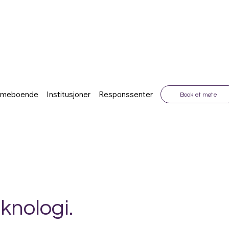
mmeboende
Institusjoner
Responssenter
Plattformen
Book et møte
knologi.